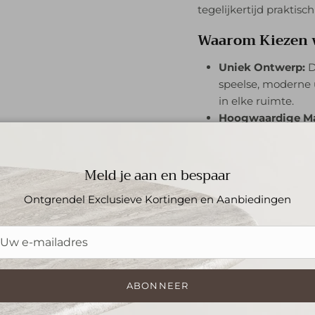
tegelijkertijd praktisch 
Waarom Kiezen v
Uniek Ontwerp:
D
speelse, moderne 
in elke ruimte.
Hoogwaardige Ma
bekend om zijn d
kleurpatronen.
Veelzijdig in stijl:
Meld je aan en bespaar
klassieke inrichti
Ontgrendel Exclusieve Kortingen en Aanbiedingen
naadloos in elke wo
Kwaliteit en Vak
voor detail, comb
duurzaamheid.
Een Verfijnde A
ABONNEER
De
3 Ball Ronde Trave