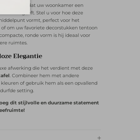
en kunstwerk dat uw woonkamer een
nde sfeer geeft. Stel u voor hoe deze
 middelpunt vormt, perfect voor het
 of om uw favoriete decorstukken tentoon
n compacte, ronde vorm is hij ideaal voor
nere ruimtes.
loze Elegantie
luxe afwerking die het verdient met deze
tafel
. Combineer hem met andere
 kleuren of gebruik hem als een opvallend
durfde setting.
oeg dit stijlvolle en duurzame statement
eefruimte!