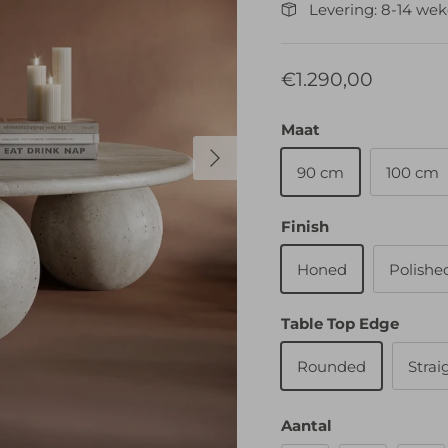
Levering: 8-14 we
€1.290,00
Maat
Volgende
90 cm
100 cm
Finish
Honed
Polishe
Table Top Edge
Rounded
Strai
Aantal