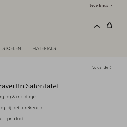
Taal
Nederlands
Account
Winkelwage
STOELEN
MATERIALS
Volgende
ravertin Salontafel
orging & montage
ng bij het afrekenen
uurproduct