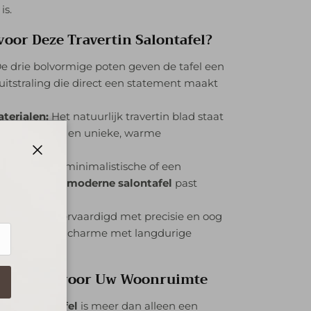
is.
oor Deze Travertin Salontafel?
e drie bolvormige poten geven de tafel een
uitstraling die direct een statement maakt
terialen:
Het natuurlijk travertin blad staat
uurzaamheid en unieke, warme
Sluiten
Of u nu een minimalistische of een
ng heeft, deze
moderne salontafel
past
onstijl.
manschap:
Vervaardigd met precisie en oog
ineert tijdloze charme met langdurige
anraking voor Uw Woonruimte
rtin Salontafel
is meer dan alleen een