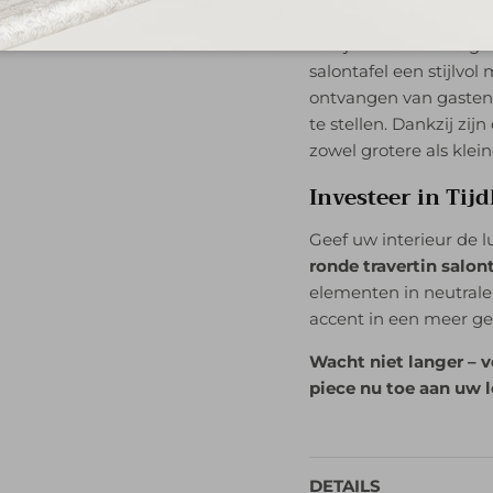
meubelstuk; het is e
verfijnde en uitnodige
salontafel een stijlvol
ontvangen van gasten
te stellen. Dankzij zij
zowel grotere als klei
Investeer in Tijd
Geef uw interieur de 
ronde travertin salon
elementen in neutrale
accent in een meer ge
Wacht niet langer – v
piece nu toe aan uw l
DETAILS